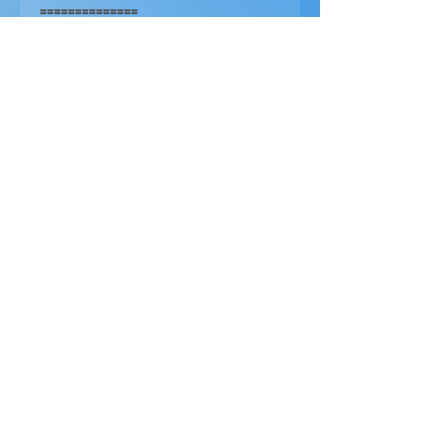
==============
营业时间
周一 至 周五
10.00 - 18.00
关注我们 ：
Mask Hunter有限公司，我们拥有丰富出
色的在线营销服务团队，无论是搜索引擎
优化、脸书广告、谷歌广告、高级网站设
计或网站开发。致力于成长，这就是通过
满足各种规模和类型的企业的新一代概念
创造成功的原因。
© 2023 by SPARK iDEA