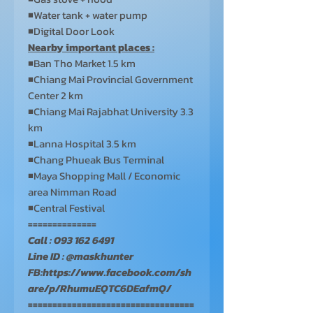
◾Water tank + water pump
◾Digital Door Look
Nearby important places :
◾Ban Tho Market 1.5 km
◾Chiang Mai Provincial Government
Center 2 km
◾Chiang Mai Rajabhat University 3.3
km
◾Lanna Hospital 3.5 km
◾Chang Phueak Bus Terminal
◾Maya Shopping Mall / Economic
area Nimman Road
◾Central Festival
==============
Call : 093 162 6491
Line ID : @maskhunter
FB:https://www.facebook.com/sh
are/p/RhumuEQTC6DEafmQ/
==================================