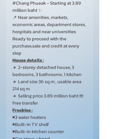
#Chang Phueak - Starting at 3.89
million baht ✨
📌 Near amenities, markets,
economic areas, department stores,
hospitals and near universities
Ready to proceed with the
purchase,sale and credit at every
step
House details :
🔸 2-storey detached house, 3
bedrooms, 3 bathrooms, 1 kitchen
🔸 Land size 36 sq m., usable area
214 sq m.
🔸 Selling price 3.89 million baht !!!!
Free transfer
Freebies
:
◾3 water heaters
◾Built-in TV shelf
◾Built-in kitchen counter
◾Gas stove + hood