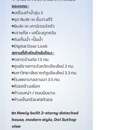
ของแถม :
◾เครื่องทำน้ำอุ่น 3
◾ชุด Built-in ชั้นวางทีวี
◾Built-in เคาน์เตอร์ครัว
◾เตาแก๊ส + เครื่องดูดควัน
◾ถังเก็บน้ำ +ปั๊มน้ำ
◾Digital Door Look
สถานที่สำคัญใกล้เคียง :
◾ตลาดบ้านท่อ 1.5 กม.
◾ศูนย์ราชการจังหวัดเชียงใหม่ 2 กม.
◾มหาวิทยาลัยราชภัฏเชียงใหม่ 3.3 กม.
◾โรงพยาบาลลานนา 3.5 กม.
◾คิวรถช้างเผือก
◾ห้างเมญ่า / ถนนนิมมาน
◾ห้างเซ็นทรัลเฟสติวอล
🏡
Newly built 2-storey detached
house, modern style, Doi Suthep
view