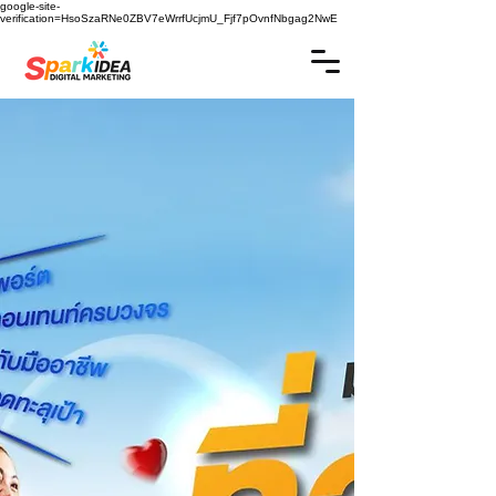
google-site-
verification=HsoSzaRNe0ZBV7eWrrfUcjmU_Fjf7pOvnfNbgag2NwE