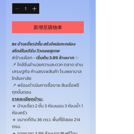
新增至購物車
🏡
บ้านเดี่ยว2ชั้น สร้งใหม่แกะกล่อง
สไตล์โมเดิร์น วิวดอยสุเทพ
#ช้างเผือก -
เริ่มต้น 3.89 ล้านบาท
✨
📌 ใกล้สิ่งอำนวยความสะดวก ตลาด ย่าน
เศรษฐกิจ ห้างสรรพสินค้า โรงพยาบาล
ใกล้มหาลัย
📌 พร้อมดำเนินการซื้อขาย สินเชื่อฟรี
ทุกขั้นตอน
รายละเอียดบ้าน :
🔸 บ้านเดี่ยว 2 ชั้น 3 ห้องนอน 3 ห้องน้ำ 1
ห้องครัว
🔸 ขนาดที่ดิน 36 ตรว. พื้นที่ใช้สอย 214
ตรม.
🔸 ขายราคา 3.89 ล้านบาท !!!! ฟรีโอน