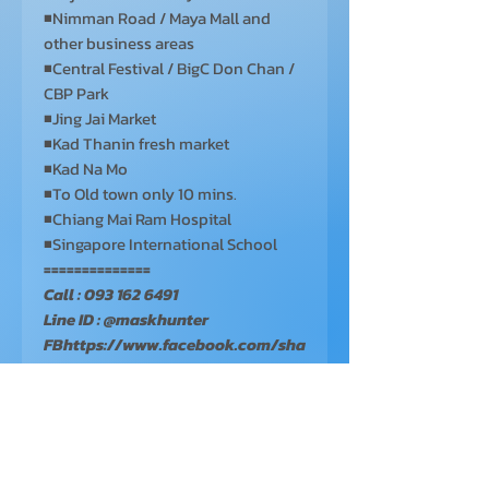
◾Nimman Road / Maya Mall and
other business areas
◾Central Festival / BigC Don Chan /
CBP Park
◾Jing Jai Market
◾Kad Thanin fresh market
◾Kad Na Mo
◾To Old town only 10 mins.
◾Chiang Mai Ram Hospital
◾Singapore International School
==============
Call : 093 162 6491
Line ID : @maskhunter
FBhttps://www.facebook.com/sha
re/p/RhumuEQTC6DEafmQ/
==================================
==============
***
สัญญาขั้นต่ำ
1
ปี ***
เงื่อนไขเข้าอยู่ จ่ายประกัน
2
เดือน + ค่า