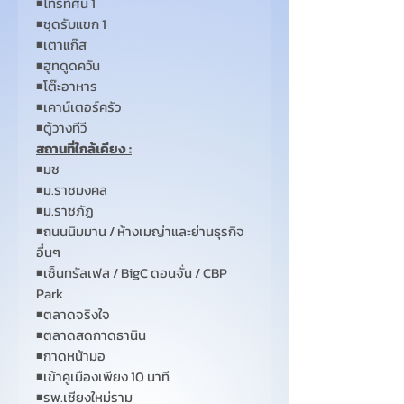
◾โทรทัศน์ 1
◾ชุดรับแขก 1
◾เตาแก๊ส
◾ฮูทดูดควัน
◾โต๊ะอาหาร
◾เคาน์เตอร์ครัว
◾ตู้วางทีวี
สถานที่ใกล้เคียง :
◾มช
◾ม.ราชมงคล
◾ม.ราชภัฏ
◾ถนนนิมมาน / ห้างเมญ่าและย่านธุรกิจ
อื่นๆ
◾เซ็นทรัลเฟส / BigC ดอนจั่น / CBP
Park
◾ตลาดจริงใจ
◾ตลาดสดกาดธานิน
◾กาดหน้ามอ
◾เข้าคูเมืองเพียง 10 นาที
◾รพ.เชียงใหม่ราม