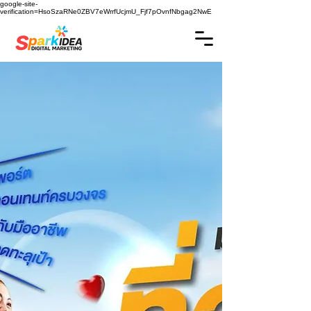
google-site-
verification=HsoSzaRNe0ZBV7eWrrfUcjmU_Fjf7pOvnfNbgag2NwE