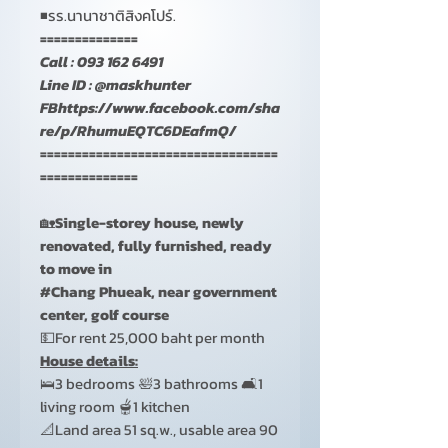
◾รร.นานาชาติสิงคโปร์.
==============
Call : 093 162 6491
Line ID : @maskhunter
FBhttps://www.facebook.com/sha
re/p/RhumuEQTC6DEafmQ/
==================================
==============
🏡
Single-storey house, newly
renovated, fully furnished, ready
to move in
#Chang Phueak, near government
center, golf course
💵For rent 25,000 baht per month
House details:
🛌3 bedrooms 🛀3 bathrooms 🛋️1
living room 🫕1 kitchen
📐Land area 51 sq.w., usable area 90