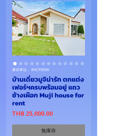
庫存單位： RHCP0006
บ้านเดี่ยวมูจิน่ารัก ตกแต่ง
เฟอร์ฯครบพร้อมอยู่ แถว
ช้างเผือก Muji house for
rent
價
THB 25,000.00
格
無庫存