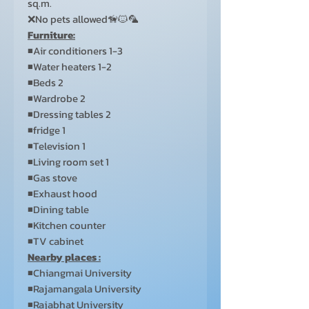
sq.m.
❌No pets allowed🦮🐱🦜
Furniture:
◾Air conditioners 1-3
◾Water heaters 1-2
◾Beds 2
◾Wardrobe 2
◾Dressing tables 2
◾fridge 1
◾Television 1
◾Living room set 1
◾Gas stove
◾Exhaust hood
◾Dining table
◾Kitchen counter
◾TV cabinet
Nearby places :
◾Chiangmai University
◾Rajamangala University
◾Rajabhat University