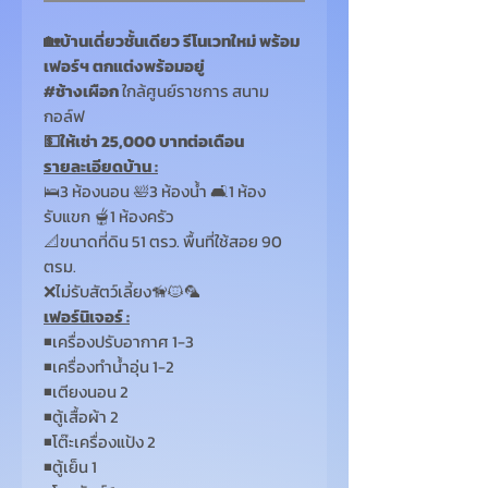
🏡บ้านเดี่ยวชั้นเดียว รีโนเวทใหม่ พร้อม
เฟอร์ฯ ตกแต่งพร้อมอยู่
#
ช้างเผือก
ใกล้ศูนย์ราชการ สนาม
กอล์ฟ
💵ให้เช่า 25,000
บาทต่อเดือน
รายละเอียดบ้าน :
🛌3 ห้องนอน 🛀3 ห้องน้ำ 🛋️1 ห้อง
รับแขก 🫕1
ห้องครัว
📐ขนาดที่ดิน 51
ตรว.
พื้นที่ใช้สอย
90
ตรม.
❌ไม่รับสัตว์เลี้ยง🦮🐱🦜
เฟอร์นิเจอร์ :
◾เครื่องปรับอากาศ 1-3
◾เครื่องทำน้ำอุ่น 1-2
◾เตียงนอน 2
◾ตู้เสื้อผ้า 2
◾โต๊ะเครื่องแป้ง 2
◾ตู้เย็น 1