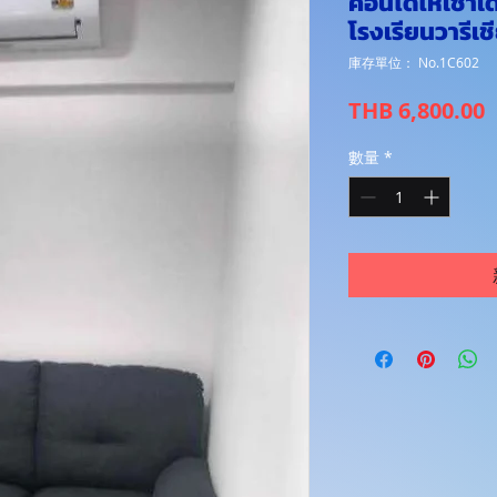
คอนโดให้เช่าเ
โรงเรียนวารีเช
庫存單位： No.1C602
THB 6,800.00
數量
*