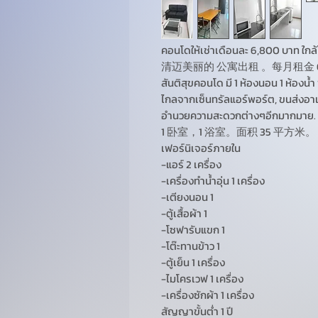
คอนโดให้เช่าเดือนละ 6,800 บาท ใกล้
清迈美丽的 公寓出租 。每月租金 6,8
สันติสุขคอนโด มี 1 ห้องนอน 1 ห้องน้
ไกลจากเซ็นทรัลแอร์พอร์ต, ขนส่งอาเขต
อำนวยความสะดวกต่างๆอีกมากมาย.
1 卧室，1 浴室。面积 35 平方米。
เฟอร์นิเจอร์ภายใน
-แอร์ 2 เครื่อง
-เครื่องทำน้ำอุ่น 1 เครื่อง
-เตียงนอน 1
-ตู้เสื้อผ้า 1
-โซฟารับแขก 1
-โต๊ะทานข้าว 1
-ตู้เย็น 1 เครื่อง
-ไมโครเวฟ 1 เครื่อง
-เครื่องซักผ้า 1 เครื่อง
สัญญาขั้นต่ำ 1 ปี