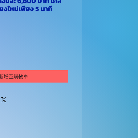
ดือนละ 6,800 บาท ใกล้
ียงใหม่เพียง 5 นาที
價
格
新增至購物車