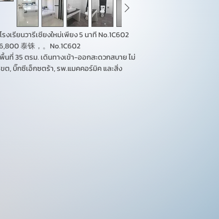
โรงเรียนวารีเชียงใหม่เพียง 5 นาที No.1C602
00 泰铢，。No.1C602
ำ พื้นที่ 35 ตรม. เดินทางเข้า-ออกสะดวกสบาย ไม่
, บิ๊กซีเอ็กซตร้า, รพ.แมคคอร์มิค และสิ่ง