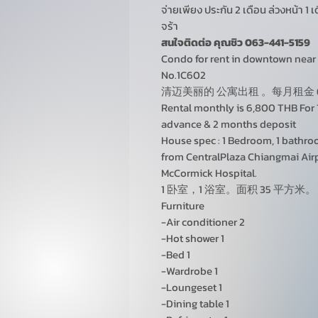
จ่ายเพียง ประกัน 2 เดือน ล่วงหน้า 1 เ
จร้า
สนใจติดต่อ คุณชิว 063-441-5159
Condo for rent in downtown near
No.1C602
清迈美丽的 公寓出租 。每月租金 6,8
Rental monthly is 6,800 THB For 
advance & 2 months deposit
House spec : 1 Bedroom, 1 bathroo
from CentralPlaza Chiangmai Airpo
McCormick Hospital.
1 卧室，1 浴室。面积 35 平方米。
Furniture
-Air conditioner 2
-Hot shower 1
-Bed 1
-Wardrobe 1
-Loungeset 1
-Dining table 1