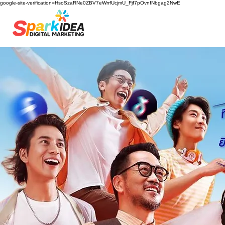
google-site-verification=HsoSzaRNe0ZBV7eWrrfUcjmU_Fjf7pOvnfNbgag2NwE