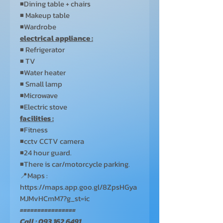
◾Dining table + chairs
◾ Makeup table
◾Wardrobe
electrical appliance :
◾ Refrigerator
◾ TV
◾Water heater
◾ Small lamp
◾Microwave
◾Electric stove
facilities :
◾Fitness
◾cctv CCTV camera
◾24 hour guard.
◾There is car/motorcycle parking.
📍Maps :
https://maps.app.goo.gl/8ZpsHGya
MJMvHCmM7?g_st=ic
================
Call : 093 162 6491