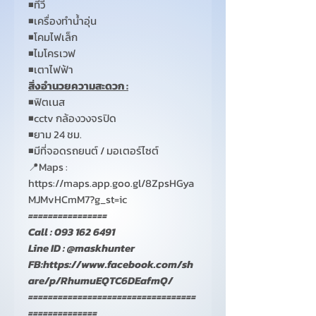
◾
ทีวี
◾
เครื่องทำน้ำอุ่น
◾
โคมไฟเล็ก
◾
ไมโครเวฟ
◾เตาไฟฟ้า
สิ่งอำนวยความสะดวก :
◾
ฟิตเนส
◾
cctv
กล้องวงจรปิด
◾
ยาม
24
ชม.
◾
มีที่จอดรถยนต์ / มอเตอร์ไซต์
📍Maps :
https://maps.app.goo.gl/8ZpsHGya
MJMvHCmM7?g_st=ic
================
Call : 093 162 6491
Line ID : @maskhunter
FB:https://www.facebook.com/sh
are/p/RhumuEQTC6DEafmQ/
==================================
==============