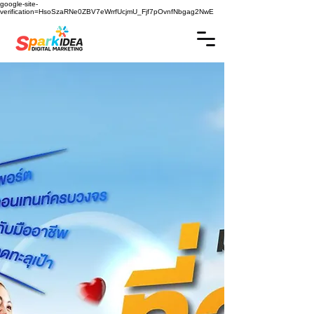
google-site-
verification=HsoSzaRNe0ZBV7eWrrfUcjmU_Fjf7pOvnfNbgag2NwE