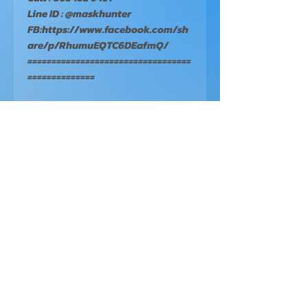
Line ID : @maskhunter
FB:https://www.facebook.com/sh
are/p/RhumuEQTC6DEafmQ/
==================================
==============
OPEN
Monday - Friday 10:00 - 18:00
Follow Us On :
สปาร์ค ไอเดียร์ ดิจิทัล มาร์เก็ตติ้ง
เลขที่ 44 ล็อค A101 ชั้น 1
ถนนเจดีย์ปล่อง ตำบลช้างเผือก