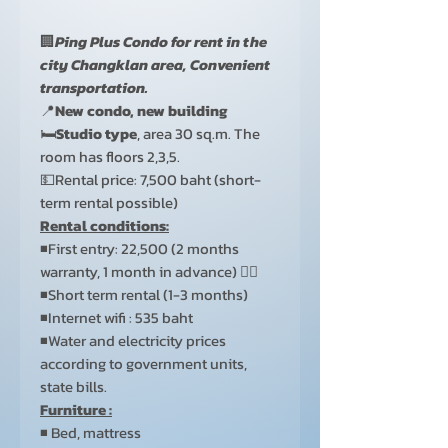
🏢
Ping Plus Condo for rent in the
city Changklan area, Convenient
transportation.
📍
New condo, new building
🛏️
Studio type
, area 30 sq.m. The
room has floors 2,3,5.
💵Rental price: 7,500 baht (short-
term rental possible)
Rental conditions:
◾First entry: 22,500 (2 months
warranty, 1 month in advance) 👈🏻
◾Short term rental (1-3 months)
◾Internet wifi : 535 baht
◾Water and electricity prices
according to government units,
state bills.
Furniture :
◾ Bed, mattress