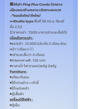
🏢
ให้เช่า Ping Plus Condo ใจกลาง
เมืองแถวช้างคลาน เดินทางสะดวก
📍
คอนโดใหม่ ตึกใหม่
🛏️
Studio type
พื้นที่ 30
ตร.ม. ห้องมี
ชั้น
2,3,5
💵ราคาเช่า :
7,500
บาท (เช่าระยะสั้นได้)
เงื่อนไขการเช่า :
◾แรกเข้า :
22,500 (
ประกัน
2
เดือน ล่วง
หน้า
1
เดือน )
👈🏻
◾เช่าระยะสั้น (1-3 เดือน)
◾Internet wifi : 535
บาท
◾
ราคาน้ำ ไฟ ตามหน่วยรัฐ บิลรัฐ
Furniture :
◾
เตียง ที่นอน
◾
โต๊ะทานข้าว + เก้าอี้
◾
โต๊ะแต่งหน้า
◾
ตู้เสื้อผ้า
เครื่องใช้ไฟฟ้า :
◾
ตู้เย็น