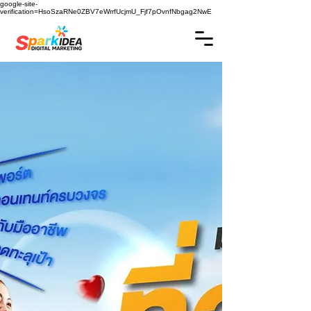
google-site-
verification=HsoSzaRNe0ZBV7eWrrfUcjmU_Fjf7pOvnfNbgag2NwE